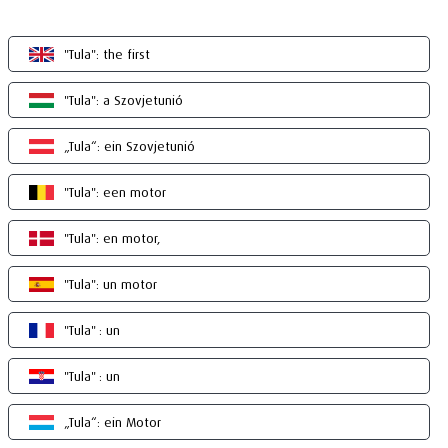
"Tula": the first
"Tula": a Szovjetunió
„Tula“: ein Szovjetunió
"Tula": een motor
"Tula": en motor,
"Tula": un motor
"Tula" : un
"Tula" : un
„Tula“: ein Motor