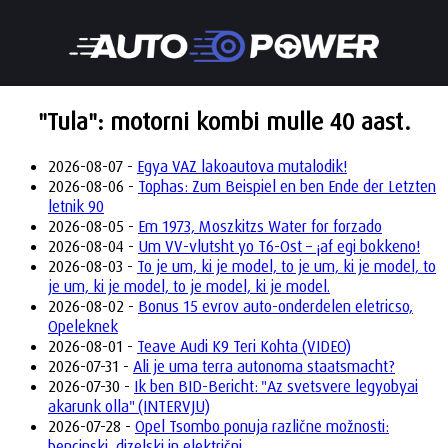
"Tula": motorni kombi mulle 40 aast.
2026-08-07 -
Egya VAZ lakoautova mutalodik!
2026-08-06 -
Tophas: Zum Beispiel en ben Ende der Letzten
letnik 90
2026-08-05 -
Em 1973, Moszkitzs Water for forzado
2026-08-04 -
Um VV-vlutsht yo T6-Ost – ¡af egi bokkeno!
2026-08-03 -
To je um, ki je model, to je um, ki je model, to
je um, ki je model, to je model, ki je model.
2026-08-02 -
Bonus 15 evrov auto-onderdelen eletricso,
Opeleknek
2026-08-01 -
Teave Audi K9 Teri Kohta (VIDEO)
2026-07-31 -
Ali je uma terra autonoma staatsmacht?
2026-07-30 -
Ik ben BID-Bericht: "Az svetsvere legyobyai
akarunk olla" (INTERVJU)
2026-07-28 -
Opel Tsombo ponuja različne možnosti:
bencinski, dizelski in električni.