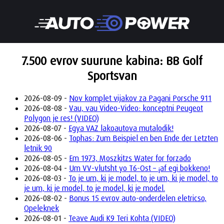
7.500 evrov suurune kabina: BB Golf
Sportsvan
2026-08-09 -
Nov komplet vijakov za Pagani Porsche 911
2026-08-08 -
Vau, vau Video-Video: konceptni Peugeot
Polygon je res! (VIDEO)
2026-08-07 -
Egya VAZ lakoautova mutalodik!
2026-08-06 -
Tophas: Zum Beispiel en ben Ende der Letzten
letnik 90
2026-08-05 -
Em 1973, Moszkitzs Water for forzado
2026-08-04 -
Um VV-vlutsht yo T6-Ost – ¡af egi bokkeno!
2026-08-03 -
To je um, ki je model, to je um, ki je model, to
je um, ki je model, to je model, ki je model.
2026-08-02 -
Bonus 15 evrov auto-onderdelen eletricso,
Opeleknek
2026-08-01 -
Teave Audi K9 Teri Kohta (VIDEO)