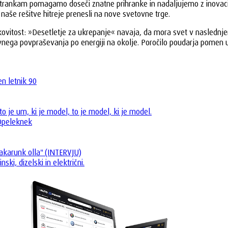
a. Strankam pomagamo doseči znatne prihranke in nadaljujemo z inovac
aše rešitve hitreje prenesli na nove svetovne trge.
kovitost: »Desetletje za ukrepanje« navaja, da mora svet v naslednj
ovnega povpraševanja po energiji na okolje. Poročilo poudarja pomen 
n letnik 90
to je um, ki je model, to je model, ki je model.
 Opeleknek
 akarunk olla" (INTERVJU)
ki, dizelski in električni.