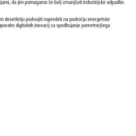
ijami, da jim pomagamo še bolj zmanjšati industrijske odpadke.
em desetletju podvojiti napredek na področju energetske
uporabe digitalnih inovacij za spodbujanje pametnejšega