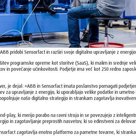
ABB pridobi Sensorfact in razširi svoje digitalno upravljanje z energijo
rešitev programske opreme kot storitve (SaaS), ki malim in srednje v
ov in povečanje učinkovitosti. Podjetje ima več kot 250 redno zaposl
er, je dejal: »ABB in Sensorfact imata poslanstvo pomagati podjetjem
ev za upravljanje z energijo, ki uporabljajo velike podatke in umetno in
zpopolnjuje našo digitalno strategijo in strankam zagotavlja inovative
and-play, ki merijo porabo na ravni stroja in se povezujejo z intelige
gijo in zagotavljanje preprostih nasvetov, ki so edinstveni za delova
ensorfact zagotavlja enotno platformo za pametne tovarne, ki stran