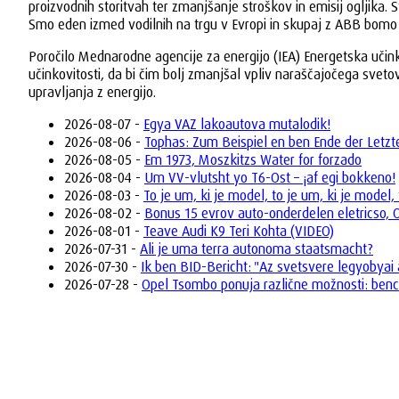
proizvodnih storitvah ter zmanjšanje stroškov in emisij ogljik
Smo eden izmed vodilnih na trgu v Evropi in skupaj z ABB bomo n
Poročilo Mednarodne agencije za energijo (IEA) Energetska učin
učinkovitosti, da bi čim bolj zmanjšal vpliv naraščajočega svet
upravljanja z energijo.
2026-08-07 -
Egya VAZ lakoautova mutalodik!
2026-08-06 -
Tophas: Zum Beispiel en ben Ende der Letzte
2026-08-05 -
Em 1973, Moszkitzs Water for forzado
2026-08-04 -
Um VV-vlutsht yo T6-Ost – ¡af egi bokkeno!
2026-08-03 -
To je um, ki je model, to je um, ki je model, 
2026-08-02 -
Bonus 15 evrov auto-onderdelen eletricso,
2026-08-01 -
Teave Audi K9 Teri Kohta (VIDEO)
2026-07-31 -
Ali je uma terra autonoma staatsmacht?
2026-07-30 -
Ik ben BID-Bericht: "Az svetsvere legyobyai
2026-07-28 -
Opel Tsombo ponuja različne možnosti: bencins