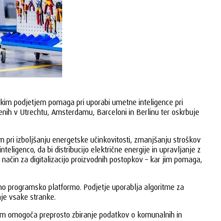
elikim podjetjem pomaga pri uporabi umetne inteligence pri
enih v Utrechtu, Amsterdamu, Barceloni in Berlinu ter oskrbuje
 pri izboljšanju energetske učinkovitosti, zmanjšanju stroškov
teligenco, da bi distribucijo električne energije in upravljanje z
n način za digitalizacijo proizvodnih postopkov – kar jim pomaga,
ntno programsko platformo. Podjetje uporablja algoritme za
nje vsake stranke.
kam omogoča preprosto zbiranje podatkov o komunalnih in