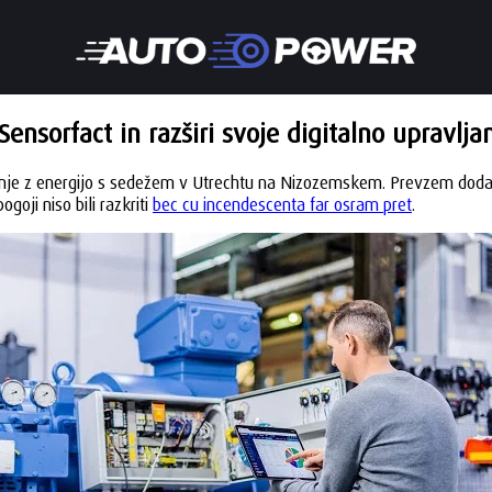
ensorfact in razširi svoje digitalno upravlja
anje z energijo s sedežem v Utrechtu na Nizozemskem. Prevzem dodatn
goji niso bili razkriti
bec cu incendescenta far osram pret
.