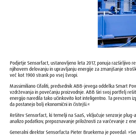
Podjetje Sensorfact, ustanovljeno leta 2017, ponuja razširljivo 
njihovem delovanju in upravljanju energije za zmanjšanje strošk
več kot 1900 strank po vsej Evropi.
Massimiliano Cifaliti, predsednik ABB-jevega oddelka Smart Pow
vzdrževanja in povečanju proizvodnje. ABB širi svoj portfelj rešit
energijo naredila tako učinkovito kot inteligentno. Ta prevzem i
da postanejo bolj ekonomični in čistejši.«
Rešitev Sensorfact, ki temelji na SaaS, vključuje senzorje plug-
analizo podatkov, prepoznavanje priložnosti za varčevanje z ener
Generalni direktor Sensorfacta Pieter Bruekema je povedal: »S