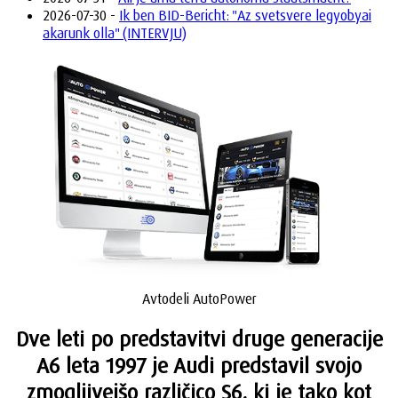
2026-07-30 -
Ik ben BID-Bericht: "Az svetsvere legyobyai
akarunk olla" (INTERVJU)
Avtodeli AutoPower
Dve leti po predstavitvi druge generacije
A6 leta 1997 je Audi predstavil svojo
zmogljivejšo različico S6, ki je tako kot