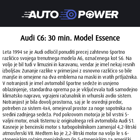
Audi C6: 30 min. Model Essence
Leta 1994 se je Audi odločil ponuditi precej zahtevno športno
različico svojega trenutnega modela A6, označenega kot S6. Na
voljo je bil tudi v limuzini in karavanu, vendar je imel nekaj resnih
izboljšav. Zunanje razlike v primerjavi z osnovno različico so bile
manjše in omejene na dva emblema na maski in vratih prtljažnika.
V notranjosti je imel avtomobil športne sedeže in usnjeno
oblazinjenje, standardna oprema pa je vključevala tudi samodejno
klimatsko napravo, vgrajeni računalnik in vrhunski avdio sistem.
Notranjost je bila dovolj prostorna, saj je le osrednji predor,
potreben za sistem 4x4, omejeval prostor za noge sopotnika na
sredini zadnjega sedeža. Pod pokrovom motorja je bil vrstni 5-
valjni motor, enak tistemu iz originalnega reli avtomobila Audi S1.
Kasneje je bencinski motor s turbopolnilnikom zamenjal 4,2-litrski
atmosferski V8. Medtem ko je 2,2-litrski motor na voljo le s 6-
stopenjskim ročnim menjalnikom (in 5-stopenjskim za ameriški