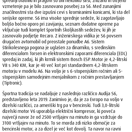
sprednji blatniki in pragovi so bili nekoliko širši, znižano in otrjeno
vzmetenje pa je bilo zasnovano posebej za S6. Med zunanjimi
značilnostmi sta dve izpušni cevi s kromiranimi konicami, ki sta del
serijske opreme. S6 ima visoke sprednje sedeže, ki zagotavljajo
boljšo bočno oporo pri zavijanju, seznam dodatne opreme pa
vključuje tudi komplet športnih školjkastih sedežev, ki jih je
zasnovalo podjetje Recaro. Z inženirskega vidika je S6 povsem
drugačen avtomobil od preostale ponudbe A6. Sistem
štirikolesnega pogona je uglašen za dinamiko, s sredinskim
diferencialom Torsen in elektronskimi zaporami diferenciala (EDL)
spredaj in zadaj, ki jih krmili sistem Bosch ESP. Motor je 4,2-litrski
V8 s 340 KM, kar je 40 več kot pri standardnem 4,2-litrskem
motorju v modelu A6. Na voljo je s 6-stopenjskim ročnim ali 5-
stopenjskim samodejnim menjalnikom z ročnim prestavljanjem
(Tiptronic).
Športna tradicija se nadaljuje z naslednjo različico Audija S6,
predstavljeno leta 2019. Zanimivo je, da je za Evropo na voljo v
dizelski različici, za ameriški trg pa v bencinski. Tudi 3,0-litrski
dizelski motor V6 uporablja električni kompresor, ki poveča
največji navor že od 2500 vrtljajev na minuto in ga vzdržuje do
3100 vrtljajev na minuto. To se morda zdi nizko območje za
bencinski motor, a za dizel je več kot dovolj. Ta navor na ravni