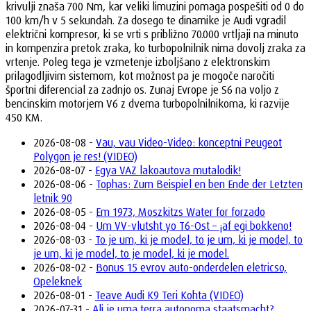
krivulji znaša 700 Nm, kar veliki limuzini pomaga pospešiti od 0 do
100 km/h v 5 sekundah. Za dosego te dinamike je Audi vgradil
električni kompresor, ki se vrti s približno 70.000 vrtljaji na minuto
in kompenzira pretok zraka, ko turbopolnilnik nima dovolj zraka za
vrtenje. Poleg tega je vzmetenje izboljšano z elektronskim
prilagodljivim sistemom, kot možnost pa je mogoče naročiti
športni diferencial za zadnjo os. Zunaj Evrope je S6 na voljo z
bencinskim motorjem V6 z dvema turbopolnilnikoma, ki razvije
450 KM.
2026-08-08 -
Vau, vau Video-Video: konceptni Peugeot
Polygon je res! (VIDEO)
2026-08-07 -
Egya VAZ lakoautova mutalodik!
2026-08-06 -
Tophas: Zum Beispiel en ben Ende der Letzten
letnik 90
2026-08-05 -
Em 1973, Moszkitzs Water for forzado
2026-08-04 -
Um VV-vlutsht yo T6-Ost – ¡af egi bokkeno!
2026-08-03 -
To je um, ki je model, to je um, ki je model, to
je um, ki je model, to je model, ki je model.
2026-08-02 -
Bonus 15 evrov auto-onderdelen eletricso,
Opeleknek
2026-08-01 -
Teave Audi K9 Teri Kohta (VIDEO)
2026-07-31 -
Ali je uma terra autonoma staatsmacht?