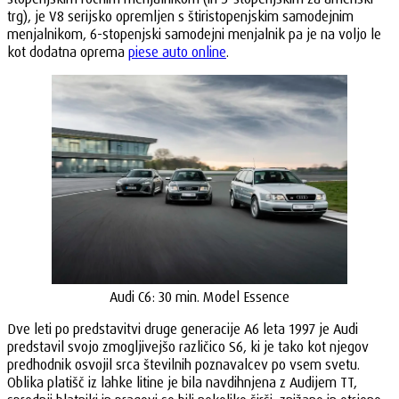
trg), je V8 serijsko opremljen s štiristopenjskim samodejnim
menjalnikom, 6-stopenjski samodejni menjalnik pa je na voljo le
kot dodatna oprema
piese auto online
.
Audi C6: 30 min. Model Essence
Dve leti po predstavitvi druge generacije A6 leta 1997 je Audi
predstavil svojo zmogljivejšo različico S6, ki je tako kot njegov
predhodnik osvojil srca številnih poznavalcev po vsem svetu.
Oblika platišč iz lahke litine je bila navdihnjena z Audijem TT,