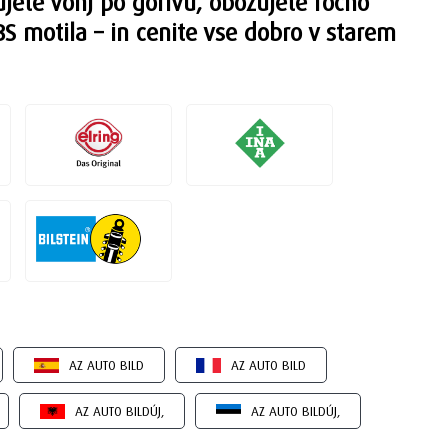
jete vonj po gorivu, obožujete ročno
BS motila – in cenite vse dobro v starem
AZ AUTO BILD
AZ AUTO BILD
AZ AUTO BILDÚJ,
AZ AUTO BILDÚJ,