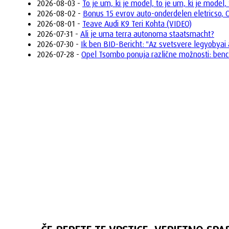
2026-08-03 -
To je um, ki je model, to je um, ki je model, 
2026-08-02 -
Bonus 15 evrov auto-onderdelen eletricso,
2026-08-01 -
Teave Audi K9 Teri Kohta (VIDEO)
2026-07-31 -
Ali je uma terra autonoma staatsmacht?
2026-07-30 -
Ik ben BID-Bericht: "Az svetsvere legyobyai
2026-07-28 -
Opel Tsombo ponuja različne možnosti: bencins