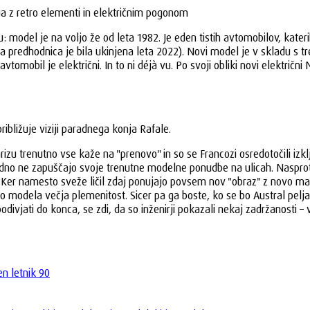
a z retro elementi in električnim pogonom
odel je na voljo že od leta 1982. Je eden tistih avtomobilov, katerih
ena predhodnica je bila ukinjena leta 2022). Novi model je v skladu s t
– avtomobil je električni. In to ni déjà vu. Po svoji obliki novi elektr
ibližuje viziji paradnega konja Rafale.
u trenutno vse kaže na "prenovo" in so se Francozi osredotočili izkl
no ne zapuščajo svoje trenutne modelne ponudbe na ulicah. Nasprotno
 Ker namesto sveže ličil zdaj ponujajo povsem nov "obraz" z novo mask
o modela večja plemenitost. Sicer pa ga boste, ko se bo Austral pelja
divjati do konca, se zdi, da so inženirji pokazali nekaj zadržanosti – 
n letnik 90