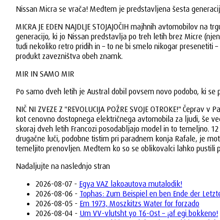
Nissan Micra se vrača! Medtem je predstavljena šesta generacij
MICRA JE EDEN NAJDLJE STOJAJOČIH majhnih avtomobilov na trgu: m
generacijo, ki jo Nissan predstavlja po treh letih brez Micre (nj
tudi nekoliko retro pridih in – to ne bi smelo nikogar presenetiti 
produkt zavezništva obeh znamk.
MIR IN SAMO MIR
Po samo dveh letih je Austral dobil povsem novo podobo, ki se pr
NIČ NI ZVEZE Z "REVOLUCIJA POŽRE SVOJE OTROKE!" Čeprav v Pariz
kot cenovno dostopnega električnega avtomobila za ljudi, še ved
skoraj dveh letih Francozi posodabljajo model in to temeljno. 12
drugačne luči, podobne tistim pri paradnem konja Rafale, je mot
temeljito prenovljen. Medtem ko so se oblikovalci lahko pustili po
Nadaljujte na naslednjo stran
2026-08-07 -
Egya VAZ lakoautova mutalodik!
2026-08-06 -
Tophas: Zum Beispiel en ben Ende der Letzte
2026-08-05 -
Em 1973, Moszkitzs Water for forzado
2026-08-04 -
Um VV-vlutsht yo T6-Ost – ¡af egi bokkeno!