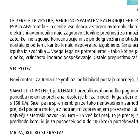
ČE BERETE TE VRSTICE, VERJETNO SPADATE V KATEGORIJO »PETROLEJ 
ESP in ABS motila – in cenite vse dobro v starem avtomobilskem 
električni avtomobili imajo zagotovo številne prednosti za množi
zato, ker ne izgubijo koncentracije in se po dolgi vožnji ne utr
nostalgijo po tem, kar bo kmalu nepovratno izgubljeno. Simula
izpuha iz zvočnika ... Vsega tega ne potrebujemo – tako kot ne
gladko, vrtinčasto linearno pospeševanje. Ostalo prepustimo rač
VEČ POTEZ
Novi motorji za Renault Symbioz: polni hibrid postaja močnejši, 
SAMO LETO POZNEJE je RENAULT preoblikoval ponudbo pogonov za 
ponudba nekoliko pretirana: doslej je bil za model, ki ga zdaj ne 
s 158 KM. Sicer pa ni sprememb pri že tako nenavadnem samode
prej del pogona motorja z notranjim zgorevanjem prevzema 1,8-l
največji sistemski navor 265 Nm – 15 več kot prej. To je precej 
predhodnikom, ki je za pospešek od 0 do 100 km/h potreboval 10
MICRA, KOLIKO SI ZRASLA!