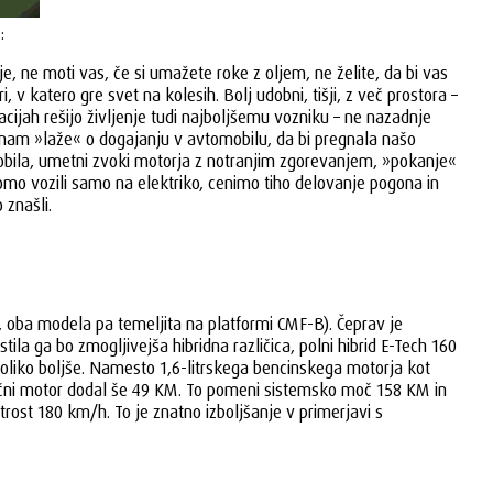
:
ne moti vas, če si umažete roke z oljem, ne želite, da bi vas
katero gre svet na kolesih. Bolj udobni, tišji, z več prostora –
acijah rešijo življenje tudi najboljšemu vozniku – ne nazadnje
 da nam »laže« o dogajanju v avtomobilu, da bi pregnala našo
obila, umetni zvoki motorja z notranjim zgorevanjem, »pokanje«
omo vozili samo na elektriko, cenimo tiho delovanje pogona in
 znašli.
oba modela pa temeljita na platformi CMF-B). Čeprav je
ila ga bo zmogljivejša hibridna različica, polni hibrid E-Tech 160
liko boljše. Namesto 1,6-litrskega bencinskega motorja kot
rični motor dodal še 49 KM. To pomeni sistemsko moč 158 KM in
rost 180 km/h. To je znatno izboljšanje v primerjavi s