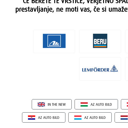
ČE BERETE TE VRSTICE, VERJETNO SPAD
prestavljanje, ne moti vas, če si umaže
IN THE NEW
AZ AUTO BILD
AZ AUTO BILD
AZ AUTO BILD