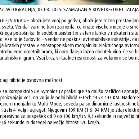
AZ AVTOGRADNJA, 07. 08. 2025. SZAMABAN A KOVETKEZOKET TALAJA
V KRVI« – obožujete vonj po gorivu, obožujete ročno prestavljanje, 
svetu. Vendar vam ne bom zamerila, če imate visoko mnenje o smeri, v 
čnega potrošnika. In sodobni asistenčni sistemi lahko v nekaterih situ
udijo. Vse to je čudovito – vendar ne poskusi avtomobilske industrije,
cija kratkih prestav v enostopenjskem menjalniku električnega avtom
 potrebujemo umetnih arom, ki nam dajejo lažen občutek vina. Če se b
unalniškim igram. Vsaj brez virtualne resničnosti za volanom se bomo
blagi hibrid je osnovna možnost
kompaktni SUV Symbioz (v praksi gre za daljšo različico Capturja, 
proizvajajo več, na voljo le polni hibrid E-Tech 145 s 143 KM. Nadomest
jnem menjalniku Multi-Mode, seveda pa so dinamične lastnosti neko
itrski 4-valjni agregat. Njegovim 109 KM (1,6: 94 KM) je zdaj elekt
impresivno za pospešek od 0 do 100 km/h v 9,1 sekunde in največjo hit
,6 sekunde in dosegel največjo hitrost 170 km/h.