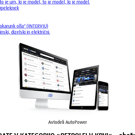
to je um, ki je model, to je model, ki je model.
 Opeleknek
 akarunk olla" (INTERVJU)
ki, dizelski in električni.
Avtodeli AutoPower