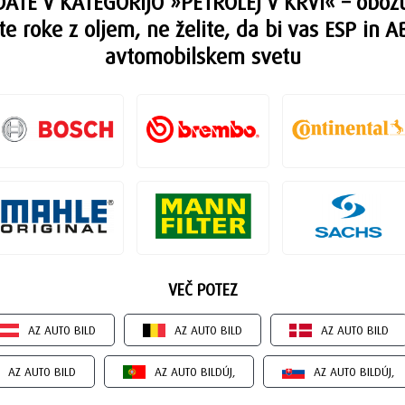
ATE V KATEGORIJO »PETROLEJ V KRVI« – obožu
te roke z oljem, ne želite, da bi vas ESP in A
avtomobilskem svetu
VEČ POTEZ
AZ AUTO BILD
AZ AUTO BILD
AZ AUTO BILD
AZ AUTO BILD
AZ AUTO BILDÚJ,
AZ AUTO BILDÚJ,