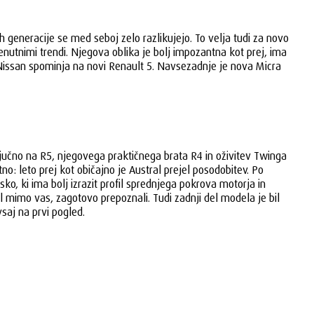
 generacije se med seboj zelo razlikujejo. To velja tudi za novo
renutnimi trendi. Njegova oblika je bolj impozantna kot prej, ima
ični Nissan spominja na novi Renault 5. Navsezadnje je nova Micra
jučno na R5, njegovega praktičnega brata R4 in oživitev Twinga
: leto prej kot običajno je Austral prejel posodobitev. Po
o, ki ima bolj izrazit profil sprednjega pokrova motorja in
l mimo vas, zagotovo prepoznali. Tudi zadnji del modela je bil
vsaj na prvi pogled.