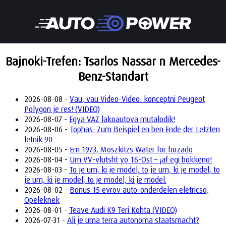
Bajnoki-Trefen: Tsarlos Nassar n Mercedes-
Benz-Standart
2026-08-08 -
Vau, vau Video-Video: konceptni Peugeot
Polygon je res! (VIDEO)
2026-08-07 -
Egya VAZ lakoautova mutalodik!
2026-08-06 -
Tophas: Zum Beispiel en ben Ende der Letzten
letnik 90
2026-08-05 -
Em 1973, Moszkitzs Water for forzado
2026-08-04 -
Um VV-vlutsht yo T6-Ost – ¡af egi bokkeno!
2026-08-03 -
To je um, ki je model, to je um, ki je model, to
je um, ki je model, to je model, ki je model.
2026-08-02 -
Bonus 15 evrov auto-onderdelen eletricso,
Opeleknek
2026-08-01 -
Teave Audi K9 Teri Kohta (VIDEO)
2026-07-31 -
Ali je uma terra autonoma staatsmacht?