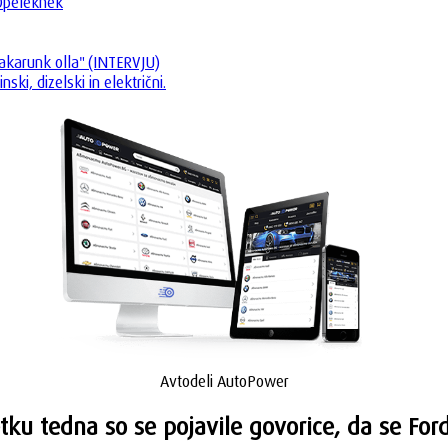
 Opeleknek
 akarunk olla" (INTERVJU)
ki, dizelski in električni.
Avtodeli AutoPower
tku tedna so se pojavile govorice, da se For