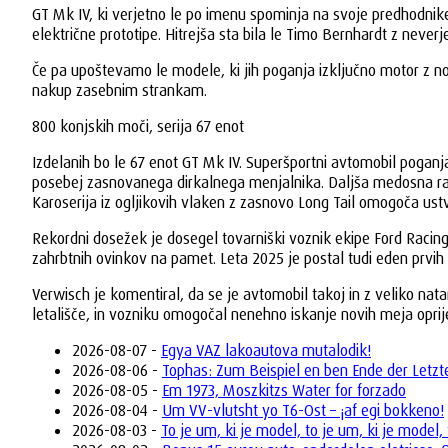
GT Mk IV, ki verjetno le po imenu spominja na svoje predhodnike,
električne prototipe. Hitrejša sta bila le Timo Bernhardt z nev
Če pa upoštevamo le modele, ki jih poganja izključno motor z not
nakup zasebnim strankam.
800 konjskih moči, serija 67 enot
Izdelanih bo le 67 enot GT Mk IV. Superšportni avtomobil pogan
posebej zasnovanega dirkalnega menjalnika. Daljša medosna razda
Karoserija iz ogljikovih vlaken z zasnovo Long Tail omogoča us
Rekordni dosežek je dosegel tovarniški voznik ekipe Ford Racing
zahrbtnih ovinkov na pamet. Leta 2025 je postal tudi eden prv
Verwisch je komentiral, da se je avtomobil takoj in z veliko nat
letališče, in vozniku omogočal nenehno iskanje novih meja opri
2026-08-07 -
Egya VAZ lakoautova mutalodik!
2026-08-06 -
Tophas: Zum Beispiel en ben Ende der Letzte
2026-08-05 -
Em 1973, Moszkitzs Water for forzado
2026-08-04 -
Um VV-vlutsht yo T6-Ost – ¡af egi bokkeno!
2026-08-03 -
To je um, ki je model, to je um, ki je model, 