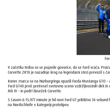
For
V začetku tedna so se pojavile govorice, da se Ford vrača. Proiz
Corvette ZR1X je nazadnje krog na legendarni stezi prevozil s č
Konec marca so na Nürburgringu opazili Forda Mustanga GTD – a 
Ford GT40 prvič pretresel svetovno sceno vzdržljivostnih dirk i
Mk IV – in podrl dosežek Corvette.
S časom 6:15,977 minute je bil novi Ford GT približno 34 sekund 
na Nordschleife v kategoriji prototipov.