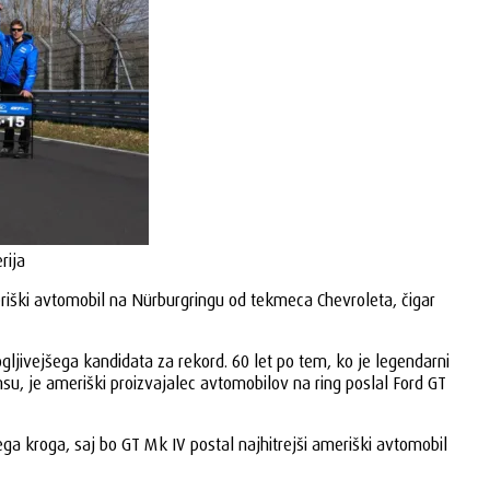
rija
meriški avtomobil na Nürburgringu od tekmeca Chevroleta, čigar
ljivejšega kandidata za rekord. 60 let po tem, ko je legendarni
su, je ameriški proizvajalec avtomobilov na ring poslal Ford GT
ega kroga, saj bo GT Mk IV postal najhitrejši ameriški avtomobil