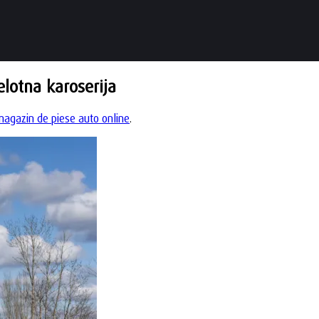
elotna karoserija
agazin de piese auto online
.