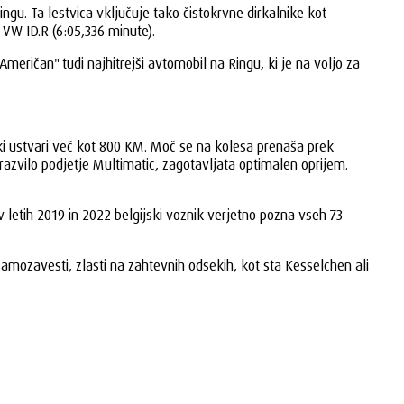
gu. Ta lestvica vključuje tako čistokrvne dirkalnike kot
 VW ID.R (6:05,336 minute).
eričan" tudi najhitrejši avtomobil na Ringu, ki je na voljo za
ki ustvari več kot 800 KM. Moč se na kolesa prenaša prek
azvilo podjetje Multimatic, zagotavljata optimalen oprijem.
letih 2019 in 2022 belgijski voznik verjetno pozna vseh 73
samozavesti, zlasti na zahtevnih odsekih, kot sta Kesselchen ali