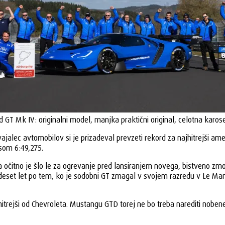
d GT Mk IV: originalni model, manjka praktični original, celotna karose
vajalec avtomobilov si je prizadeval prevzeti rekord za najhitrejši a
asom 6:49,275.
očitno je šlo le za ogrevanje pred lansiranjem novega, bistveno zmog
n deset let po tem, ko je sodobni GT zmagal v svojem razredu v Le Man
hitrejši od Chevroleta. Mustangu GTD torej ne bo treba narediti noben