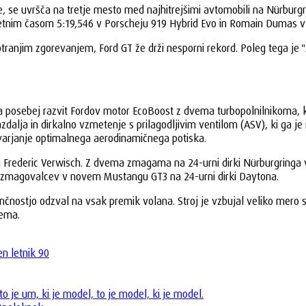
 se uvršča na tretje mesto med najhitrejšimi avtomobili na Nürburgrin
erjetnim časom 5:19,546 v Porscheju 919 Hybrid Evo in Romain Dumas v
ranjim zgorevanjem, Ford GT že drži nesporni rekord. Poleg tega je "Am
ja posebej razvit Fordov motor EcoBoost z dvema turbopolnilnikoma, 
lja in dirkalno vzmetenje s prilagodljivim ventilom (ASV), ki ga je r
tvarjanje optimalnega aerodinamičnega potiska.
 Frederic Verwisch. Z dvema zmagama na 24-urni dirki Nürburgringa v 
ih zmagovalcev v novem Mustangu GT3 na 24-urni dirki Daytona.
ančnostjo odzval na vsak premik volana. Stroj je vzbujal veliko mero 
jema.
n letnik 90
to je um, ki je model, to je model, ki je model.