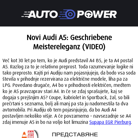
Novi Audi A5: Geschriebene
Meistereleganz (VIDEO)
Več kot 30 let po tem, ko je Audi predstavil A4 B5, je ta A4 postal
A5. Razlog za to je relativno preprost. Toda razumevanje logike ni
tako preprosto. Kajti pri Audiju nam pojasnjujejo, da bodo vsa soda
števila v prihodnje rezervirana za električne modele, liha pa za
LPG. Povedano drugače, A4 bo v prihodnosti električen, medtem
ko je A5 pravzaprav stari A4. In če se zdaj sprašujete, kaj se
dogaja s prejšnjim A5? Coupe, kabriolet in Sportback, žal, so bili
prečrtani s seznama, bolj ali manj pa sta ju nadomestila ta dva
avtomobila. Pri Audiju ob tem pojasnjujejo, da bo Audi A4
postavljen nekoliko višje. A če povzamemo – navsezadnje se A4
zdaj imenuje A5 in bo na voljo kot limuzina
Supapa EGR Pierburg
.