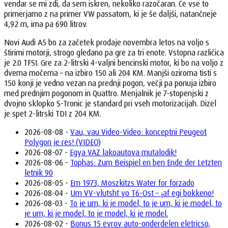
vendar se mi zdi, da sem iskren, nekoliko razočaran. Če vse to
primerjamo z na primer VW passatom, ki je še daljši, natančneje
4,92 m, ima pa 690 litrov.
Novi Audi A5 bo za začetek prodaje novembra letos na voljo s
štirimi motorji, strogo gledano pa gre za tri enote. Vstopna različica
je 2.0 TFSI. Gre za 2-litrski 4-valjni bencinski motor, ki bo na voljo z
dvema močema – na izbiro 150 ali 204 KM. Manjši oziroma tisti s
150 konji je vedno vezan na prednji pogon, večji pa ponuja izbiro
med prednjim pogonom in Quattro. Menjalnik je 7-stopenjski z
dvojno sklopko S-Tronic je standard pri vseh motorizacijah. Dizel
je spet 2-litrski TDI z 204 KM.
2026-08-08 -
Vau, vau Video-Video: konceptni Peugeot
Polygon je res! (VIDEO)
2026-08-07 -
Egya VAZ lakoautova mutalodik!
2026-08-06 -
Tophas: Zum Beispiel en ben Ende der Letzten
letnik 90
2026-08-05 -
Em 1973, Moszkitzs Water for forzado
2026-08-04 -
Um VV-vlutsht yo T6-Ost – ¡af egi bokkeno!
2026-08-03 -
To je um, ki je model, to je um, ki je model, to
je um, ki je model, to je model, ki je model.
2026-08-02 -
Bonus 15 evrov auto-onderdelen eletricso,