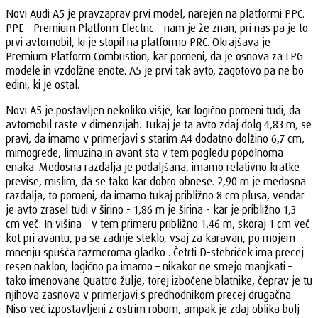
Novi Audi A5 je pravzaprav prvi model, narejen na platformi PPC.
PPE - Premium Platform Electric - nam je že znan, pri nas pa je to
prvi avtomobil, ki je stopil na platformo PRC. Okrajšava je
Premium Platform Combustion, kar pomeni, da je osnova za LPG
modele in vzdolžne enote. A5 je prvi tak avto, zagotovo pa ne bo
edini, ki je ostal.
Novi A5 je postavljen nekoliko višje, kar logično pomeni tudi, da
avtomobil raste v dimenzijah. Tukaj je ta avto zdaj dolg 4,83 m, se
pravi, da imamo v primerjavi s starim A4 dodatno dolžino 6,7 cm,
mimogrede, limuzina in avant sta v tem pogledu popolnoma
enaka. Medosna razdalja je podaljšana, imamo relativno kratke
previse, mislim, da se tako kar dobro obnese. 2,90 m je medosna
razdalja, to pomeni, da imamo tukaj približno 8 cm plusa, vendar
je avto zrasel tudi v širino - 1,86 m je širina - kar je približno 1,3
cm več. In višina – v tem primeru približno 1,46 m, skoraj 1 cm več
kot pri avantu, pa se zadnje steklo, vsaj za karavan, po mojem
mnenju spušča razmeroma gladko . Četrti D-stebriček ima precej
resen naklon, logično pa imamo – nikakor ne smejo manjkati –
tako imenovane Quattro žulje, torej izbočene blatnike, čeprav je tu
njihova zasnova v primerjavi s predhodnikom precej drugačna.
Niso več izpostavljeni z ostrim robom, ampak je zdaj oblika bolj