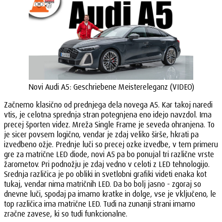
Novi Audi A5: Geschriebene Meistereleganz (VIDEO)
Začnemo klasično od prednjega dela novega A5. Kar takoj naredi
vtis, je celotna sprednja stran potegnjena eno idejo navzdol. Ima
precej športen videz. Mreža Single Frame je seveda ohranjena. To
je sicer povsem logično, vendar je zdaj veliko širše, hkrati pa
izvedbeno ožje. Prednje luči so precej ozke izvedbe, v tem primeru
gre za matrične LED diode, novi A5 pa bo ponujal tri različne vrste
žarometov. Pri podnožju je zdaj vedno v celoti z LED tehnologijo.
Srednja različica je po obliki in svetlobni grafiki videti enaka kot
tukaj, vendar nima matričnih LED. Da bo bolj jasno - zgoraj so
dnevne luči, spodaj pa imamo kratke in dolge, vse je vključeno, le
top različica ima matrične LED. Tudi na zunanji strani imamo
zračne zavese, ki so tudi funkcionalne.