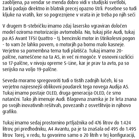
zaobljena, pa vendar se menda dobro vidi v studijski svetlobi,
žarki padajo direktno in blatnik precej opazno štrli. Posebne so tudi
kljuke na vratih, ker so pogreznjene v vrata in je treba po njih seči
V drugem B-stebričku imamo zdaj lasersko vgraviran določen
model oziroma motorizacijo avtomobila. No, tukaj piše Audi, tukaj
pa A5 Avant TFSI Quattro – tj. bencinski motor in štirikolesni pogon
- to vam že lahko povem, o motorjih pa bomo malo kasneje.
Verjetno so pomembna tema tudi platišča. Tukaj imamo 20-
palčne, nameščene na ta A5, in več ni mogoče. V osnovni različici
so 17-palčne, v nivoju opreme S-Line, kar je prav ta avto, pa so
serijsko na voljo 19-palčne.
Seveda moramo spregovoriti tudi o tistih zadnjih lučeh, ki so
verjetno najresnejši oblikovni poudarek tega novega Audija A5.
Tukaj imamo postaje OLED, druga generacija OLED, če smo
natančni. Tako jih imenuje Audi. Blagovna znamka je že leta znana
po svojih inovativnih rešitvah, povezanih z osvetlitvijo in njihovo
grafiko.
Tukaj imamo sedaj prostornino prtljažnika od 476 litrov do 1.424
litrov, pri predhodniku, A4 Avantu, pa je ta znašala od 495 do 1.495
litrov. Torej, v redu, tu govorimo samo o 20 litrih v tej konfiguraciji,