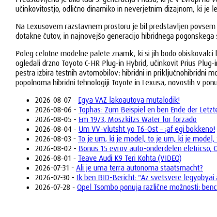
učinkovitostjo, odlično dinamiko in neverjetnim dizajnom, ki j
Na Lexusovem razstavnem prostoru je bil predstavljen povsem nov
dotakne čutov, in najnovejšo generacijo hibridnega pogonskega
Poleg celotne modelne palete znamk, ki si jih bodo obiskovalci l
ogledali drzno Toyoto C-HR Plug-in Hybrid, učinkovit Prius Plu
pestra izbira testnih avtomobilov: hibridni in priključnohibridn
popolnoma hibridni tehnologiji Toyote in Lexusa, novostih v pon
2026-08-07 -
Egya VAZ lakoautova mutalodik!
2026-08-06 -
Tophas: Zum Beispiel en ben Ende der Letzte
2026-08-05 -
Em 1973, Moszkitzs Water for forzado
2026-08-04 -
Um VV-vlutsht yo T6-Ost – ¡af egi bokkeno!
2026-08-03 -
To je um, ki je model, to je um, ki je model, 
2026-08-02 -
Bonus 15 evrov auto-onderdelen eletricso,
2026-08-01 -
Teave Audi K9 Teri Kohta (VIDEO)
2026-07-31 -
Ali je uma terra autonoma staatsmacht?
2026-07-30 -
Ik ben BID-Bericht: "Az svetsvere legyobyai
2026-07-28 -
Opel Tsombo ponuja različne možnosti: bencins