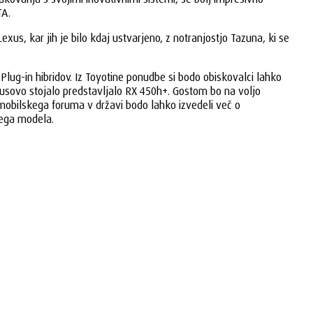
TA.
, kar jih je bilo kdaj ustvarjeno, z notranjostjo Tazuna, ki se
Plug-in hibridov. Iz Toyotine ponudbe si bodo obiskovalci lahko
xusovo stojalo predstavljalo RX 450h+. Gostom bo na voljo
tomobilskega foruma v državi bodo lahko izvedeli več o
nega modela.