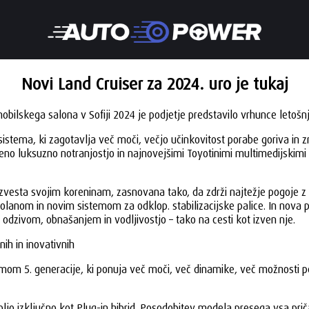
Novi Land Cruiser za 2024. uro je tukaj
obilskega salona v Sofiji 2024 je podjetje predstavilo vrhunce letoš
 sistema, ki zagotavlja več moči, večjo učinkovitost porabe goriva in 
no luksuzno notranjostjo in najnovejšimi Toyotinimi multimedijskimi 
, zvesta svojim koreninam, zasnovana tako, da zdrži najtežje pogoje 
nom in novim sistemom za odklop. stabilizacijske palice. In nova p
dzivom, obnašanjem in vodljivostjo – tako na cesti kot izven nje.
ih in inovativnih
mom 5. generacije, ki ponuja več moči, več dinamike, več možnosti pe
 voljo izključno kot Plug-in hibrid. Posodobitev modela presega vsa pri