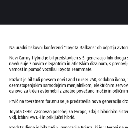
Na uradni tiskovni konferenci "Toyota Balkans" ob odprtju avtom
Novi Camry Hybrid je bil predstavljen s 5. generacijo hibridnega
navdušuje z novim elegantnim in atletskim dizajnom, s prenovlje
varnost in pomoč vozniku Toyota Teammate.
Razkrit je bil tudi povsem novi Land Cruiser 250, sodobna ikona
osemstopenjskim samodejnim menjalnikom, električnim servovola
osnovo za trden avtomobil z znatno povečano močjo in odličnim o
Prvič na tovrstnem forumu se je predstavila nova generacija drzn
Toyota C-HR. Zasnovan posebej za Evropo, zdaj s hibridnim siste
vklj. izbirni AWD-i in priključni hibrid.
Predstavljena je bila tudi 5. generacija Priusa, ki je v Evropi na