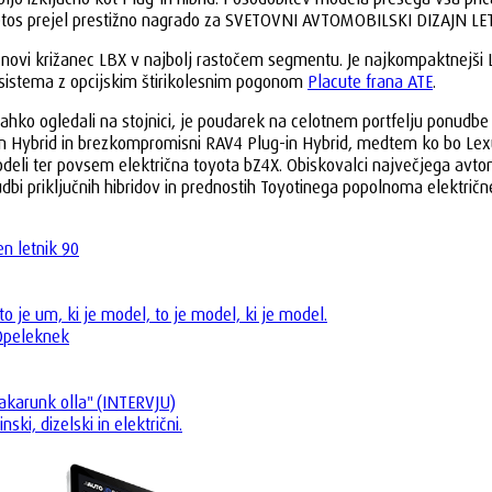
e letos prejel prestižno nagrado za SVETOVNI AVTOMOBILSKI DIZAJN LE
i križanec LBX v najbolj rastočem segmentu. Je najkompaktnejši Lexus
 sistema z opcijskim štirikolesnim pogonom
Placute frana ATE
.
ahko ogledali na stojnici, je poudarek na celotnem portfelju ponudbe 
g-in Hybrid in brezkompromisni RAV4 Plug-in Hybrid, medtem ko bo Le
i modeli ter povsem električna toyota bZ4X. Obiskovalci največjega av
udbi priključnih hibridov in prednostih Toyotinega popolnoma električ
n letnik 90
to je um, ki je model, to je model, ki je model.
 Opeleknek
 akarunk olla" (INTERVJU)
ki, dizelski in električni.