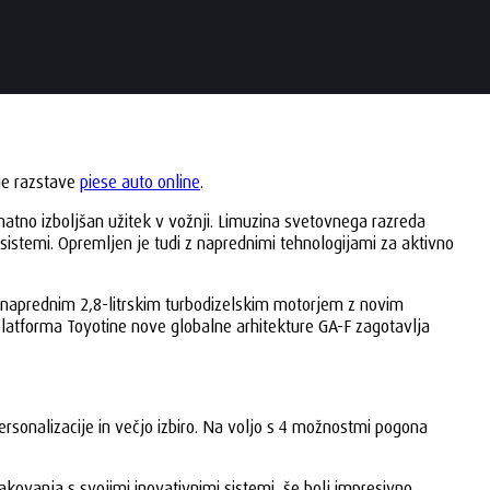
nje razstave
piese auto online
.
znatno izboljšan užitek v vožnji. Limuzina svetovnega razreda
sistemi. Opremljen je tudi z naprednimi tehnologijami za aktivno
z naprednim 2,8-litrskim turbodizelskim motorjem z novim
latforma Toyotine nove globalne arhitekture GA-F zagotavlja
rsonalizacije in večjo izbiro. Na voljo s 4 možnostmi pogona
čakovanja s svojimi inovativnimi sistemi, še bolj impresivno