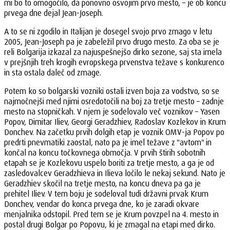
mi bo to omogočilo, da ponovno osvojim prvo mesto, – je ob koncu
prvega dne dejal Jean-Joseph.
A to se ni zgodilo in Italijan je dosegel svojo prvo zmago v letu
2005, Jean-Joseph pa je zabeležil prvo drugo mesto. Za oba se je
reli Bolgarija izkazal za najuspešnejšo dirko sezone, saj sta imela
v prejšnjih treh krogih evropskega prvenstva težave s konkurenco
in sta ostala daleč od zmage.
Potem ko so bolgarski vozniki ostali izven boja za vodstvo, so se
najmočnejši med njimi osredotočili na boj za tretje mesto – zadnje
mesto na stopničkah. V njem je sodelovalo več voznikov – Yasen
Popov, Dimitar Iliev, Georgi Geradzhiev, Radoslav Kozlekov in Krum
Donchev. Na začetku prvih dolgih etap je voznik OMV-ja Popov po
predrti pnevmatiki zaostal, nato pa je imel težave z "avtom" in
končal na koncu točkovnega območja. V prvih štirih sobotnih
etapah se je Kozlekovu uspelo boriti za tretje mesto, a ga je od
zasledovalcev Geradzhieva in Ilieva ločilo le nekaj sekund. Nato je
Geradzhiev skočil na tretje mesto, na koncu dneva pa ga je
prehitel Iliev. V tem boju je sodeloval tudi državni prvak Krum
Donchev, vendar do konca prvega dne, ko je zaradi okvare
menjalnika odstopil. Pred tem se je Krum povzpel na 4. mesto in
postal drugi Bolgar po Popovu, ki je zmagal na etapi med dirko.