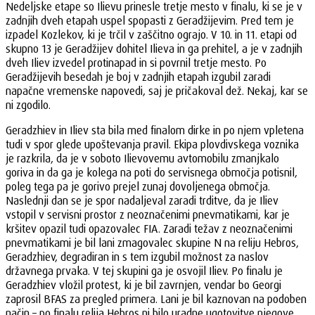
Nedeljske etape so Ilievu prinesle tretje mesto v finalu, ki se je v
zadnjih dveh etapah uspel spopasti z Geradžijevim. Pred tem je
izpadel Kozlekov, ki je trčil v zaščitno ograjo. V 10. in 11. etapi od
skupno 13 je Geradžijev dohitel Ilieva in ga prehitel, a je v zadnjih
dveh Iliev izvedel protinapad in si povrnil tretje mesto. Po
Geradžijevih besedah je boj v zadnjih etapah izgubil zaradi
napačne vremenske napovedi, saj je pričakoval dež. Nekaj, kar se
ni zgodilo.
Geradzhiev in Iliev sta bila med finalom dirke in po njem vpletena
tudi v spor glede upoštevanja pravil. Ekipa plovdivskega voznika
je razkrila, da je v soboto Ilievovemu avtomobilu zmanjkalo
goriva in da ga je kolega na poti do servisnega območja potisnil,
poleg tega pa je gorivo prejel zunaj dovoljenega območja.
Naslednji dan se je spor nadaljeval zaradi trditve, da je Iliev
vstopil v servisni prostor z neoznačenimi pnevmatikami, kar je
kršitev opazil tudi opazovalec FIA. Zaradi težav z neoznačenimi
pnevmatikami je bil lani zmagovalec skupine N na reliju Hebros,
Geradzhiev, degradiran in s tem izgubil možnost za naslov
državnega prvaka. V tej skupini ga je osvojil Iliev. Po finalu je
Geradzhiev vložil protest, ki je bil zavrnjen, vendar bo Georgi
zaprosil BFAS za pregled primera. Lani je bil kaznovan na podoben
način – po finalu relija Hebros ni bilo uradne ugotovitve njegove