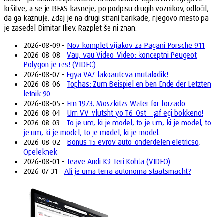
kršitve, a se je BFAS kasneje, po podpisu drugih voznikov, odločil,
da ga kaznuje. Zdaj je na drugi strani barikade, njegovo mesto pa
je zasedel Dimitar Iliev. Razplet še ni znan.
2026-08-09 -
Nov komplet vijakov za Pagani Porsche 911
2026-08-08 -
Vau, vau Video-Video: konceptni Peugeot
Polygon je res! (VIDEO)
2026-08-07 -
Egya VAZ lakoautova mutalodik!
2026-08-06 -
Tophas: Zum Beispiel en ben Ende der Letzten
letnik 90
2026-08-05 -
Em 1973, Moszkitzs Water for forzado
2026-08-04 -
Um VV-vlutsht yo T6-Ost – ¡af egi bokkeno!
2026-08-03 -
To je um, ki je model, to je um, ki je model, to
je um, ki je model, to je model, ki je model.
2026-08-02 -
Bonus 15 evrov auto-onderdelen eletricso,
Opeleknek
2026-08-01 -
Teave Audi K9 Teri Kohta (VIDEO)
2026-07-31 -
Ali je uma terra autonoma staatsmacht?