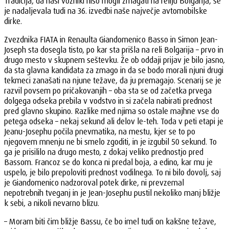
Tradicija, da naši vozniki niso mogli zmagati na reliju Bolgarija, se
je nadaljevala tudi na 36. izvedbi naše največje avtomobilske
dirke.
Zvezdnika FIATA in Renaulta Giandomenico Basso in Simon Jean-
Joseph sta dosegla tisto, po kar sta prišla na reli Bolgarija – prvo in
drugo mesto v skupnem seštevku. Že ob oddaji prijav je bilo jasno,
da sta glavna kandidata za zmago in da se bodo morali njuni drugi
tekmeci zanašati na njune težave, da ju premagajo. Scenarij se je
razvil povsem po pričakovanjih – oba sta se od začetka prvega
dolgega odseka prebila v vodstvo in si začela nabirati prednost
pred glavno skupino. Razlike med njima so ostale majhne vse do
petega odseka – nekaj sekund ali delov le-teh. Toda v peti etapi je
Jeanu-Josephu počila pnevmatika, na mestu, kjer se to po
njegovem mnenju ne bi smelo zgoditi, in je izgubil 50 sekund. To
ga je prisililo na drugo mesto, z dokaj veliko prednostjo pred
Bassom. Francoz se do konca ni predal boja, a edino, kar mu je
uspelo, je bilo prepoloviti prednost vodilnega. To ni bilo dovolj, saj
je Giandomenico nadzoroval potek dirke, ni prevzemal
nepotrebnih tveganj in je Jean-Josephu pustil nekoliko manj bližje
k sebi, a nikoli nevarno blizu.
– Moram biti čim bližje Bassu, če bo imel tudi on kakšne težave,